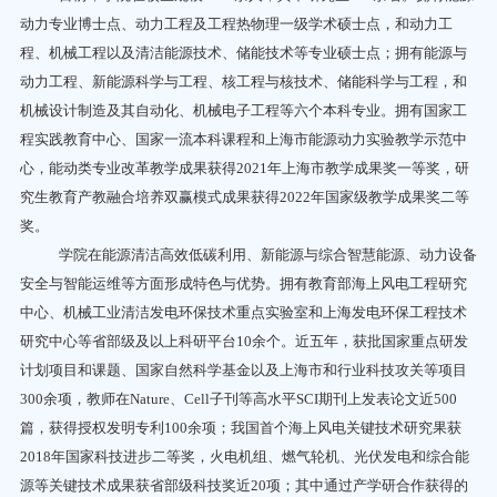
动力专业博士点、动力工程及工程热物理一级学术硕士点，和动力工
程、机械工程以及清洁能源技术、储能技术等专业硕士点；拥有能源与
动力工程、
新能源科学与工程、核工程与核技术、储能科学与工程，和
机械设计制造及其自动化、机械电子工程等六个本科专业。拥有国家工
程实践教育中心、国家一流本科课程和上海市能源动力实验教学示范中
心，能动类专业改革教学成果获得
2021
年上海市教学成果奖一等奖，研
究生教育产教融合培养双赢模式成果获得
2022
年国家级教学成果奖二等
奖。
学院在能源清洁高效低碳利用、新能源与综合智慧能源、动力设备
安全与智能运维等方面形成特色与优势。拥有教育部海上风电工程研究
中心、机械工业清洁发电环保技术重点实验室和上海发电环保工程技术
研究中心等省部级及以上科研平台
10
余个。近五年，获批国家重点研发
计划项目和课题、国家自然科学基金以及上海市和行业科技攻关等项目
300
余项，教师在
Nature
、
Cell
子刊等高水平
SCI
期刊上发表论文近
500
篇，获得授权发明专利
100
余项；我国首个海上风电关键技术研究果获
2018
年国家科技进步二等奖，火电机组、燃气轮机、光伏发电和综合能
源等关键技术成果获省部级科技奖近
20
项；其中通过产学研合作获得的