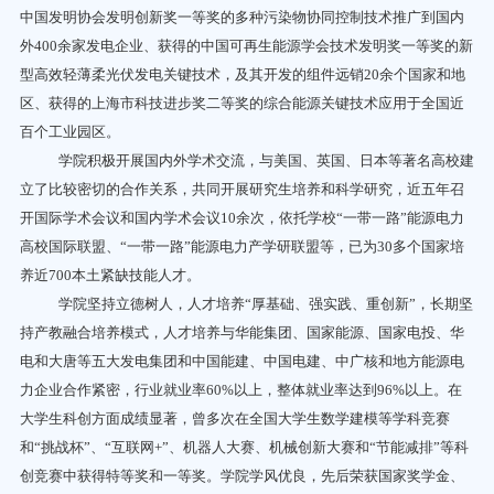
中国发明协会发明创新奖一等奖的多种污染物协同控制技术推广到国内
外
400
余家发电企业、获得的中国可再生能源学会技术发明奖一等奖的新
型高效轻薄柔光伏发电关键技术，及其开发的组件远销
20
余个国家和地
区、获得的上海市科技进步奖二等奖的综合能源关键技术应用于全国近
百个工业园区。
学院积极开展国内外学术交流，与美国、英国、日本等著名高校建
立了比较密切的合作关系，共同开展研究生培养和科学研究，近五年召
开国际学术会议和国内学术会议
10
余次，依托学校“一带一路”能源电力
高校国际联盟、“一带一路”能源电力产学研联盟等，已为
30
多个国家培
养近
700
本土紧缺技能人才。
学院坚持立德树人，人才培养“厚基础、强实践、重创新”，长期坚
持产教融合培养模式，人才培养与华能集团、国家能源、国家电投、华
电和大唐等五大发电集团和中国能建、中国电建、中广核和地方能源电
力企业合作紧密，行业就业率
60%
以上，整体就业率达到
96%
以上。在
大学生科创方面成绩显著，曾多次在全国大学生数学建模等学科竞赛
和“挑战杯”、“互联网
+”
、机器人大赛、机械创新大赛和“节能减排”等科
创竞赛中获得特等奖和一等奖。学院学风优良，先后荣获国家奖学金、