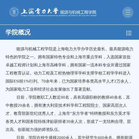
学院概况
能源与机械工程学院是上海电力大学办学历史最长、最具能源电力
特色的学院之一
。拥有国家特色专业和上海市重点学科，入选国家首批
卓越工程师计划和上海市高峰学科，拥有国家一流本科专业并通过国家
工程教育认证。动力工程及工程热物理等学科
支撑学校工程学学科进入
国际
ESI
前
1%
行列。
70
余年来，已为国家培养各类高水平人才
2
万余人，
为国家电力工业和经济社会发展做出了显著贡献。
目前，学院教职工人数近
90
名，具有高级职称的教师
40
余名，其
中教授
20
余名，拥有澳大利亚技术科学和工程院院士、国家高层次人
才、教育部新世纪优秀人才、上海市“东方学者”特聘教授和东方英才等
各类人才和国务院特殊津贴获得者
30
余人次，形成了一支结构合理、层
次高、创新能力强的师资队伍。
目前，学院在校生规模
2000
余人，其中研究生
600
余名。拥有能源