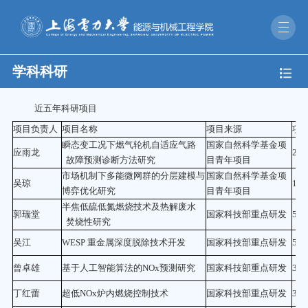
学科科研
近五年科研项目
项目负责人
项目名称
项目来源
项
瞬态变工况下燃气轮机自适应气路
国家自然科学基金项
应雨龙
27
故障预测诊断方法研究
目青年项目
市场机制下多能微网群的分层建模与
国家自然科学基金项
吴琼
17.
博弈优化研究
目青年项目
半焦低硫低氮燃烧技术及热解废水
郭瑞堂
国家科技部重点研发
50
焚烧性研究
吴江
WESP 重金属深度脱除技术开发
国家科技部重点研发
55
曾卓雄
基于人工智能算法的NOx预测研究
国家科技部重点研发
35
丁红蕾
超低NOx炉内燃烧控制技术
国家科技部重点研发
30