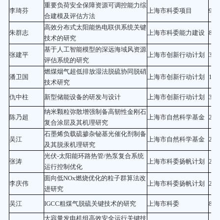
重要负荷安全保障资源可调控能力综
李琦芬
上海市科委项目
90
合建模及评估方法
高效分布式太阳能热电联供系统关键
朱群志
上海市科委能力建设
80
技术的研究
基于人工智能模型的深远海域风资源
张建平
上海市创新行动计划
30
评估系统的研究
燃煤烟气超低排放湿法脱硫协同脱硝
潘卫国
上海市创新行动计划
100
技术研究
仇中柱
新型储能设备的研发与设计
上海市创新行动计划
30
纳米颗粒弥散增强制备高韧性金刚石
陈乃超
上海市自然科学基金
20
复合涂层及其机理研究
石墨烯负载硫掺杂铋基光催化剂制备
吴江
上海市自然科学基金
20
及其脱汞机理研究
光伏-太阳能环路热管/热泵复合系统
张涛
上海市科委扬帆计划
20
运行控制优化
面向低NOx燃烧优化的粒子群算法改
李庆伟
上海市科委扬帆计划
20
进研究
吴江
IGCC粗煤气脱硫关键技术的研究
上海市科委
80
大容量发电机组高效安全运行关键技