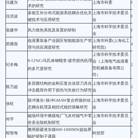
任建兴
上海市科委
60
术的研究
多能互补分布式能源系统耦合优化关
上海市科学技术委员
任洪波
60
键技术与应用研究
会
上海市科学技术委员
翁建华
风力致热系统及装置的研制
60
会
临港重装备产业园区智能能源生产管
上海市科委(上海化工
郑莆燕
45
理与供应调度研究
研究院)
上海市科学技术委员
9-12%Cr马氏体钢蠕变-疲劳损伤机理
会（上海电气临港重
纪冬梅
25
型机械装备有限公
的多尺度研究
司）
多层膜结构的金刚石复合涂层刀具在
上海市科学技术委员
陈乃超
25
冲击载荷作用下损伤与失效行为研究
会
脉冲激光+脉冲GMAW复合焊接的动
上海市科学技术委员
张旺
23.
态耦合机理及相控式稳控策略研究
会
磁场环境中燃煤电厂飞灰对烟气中零
上海市科学技术委员
何平
20
价汞去除机制研究
会
燃用新疆准东煤600-1000MW超临界
程智海
科技部
16
锅炉研制子课题