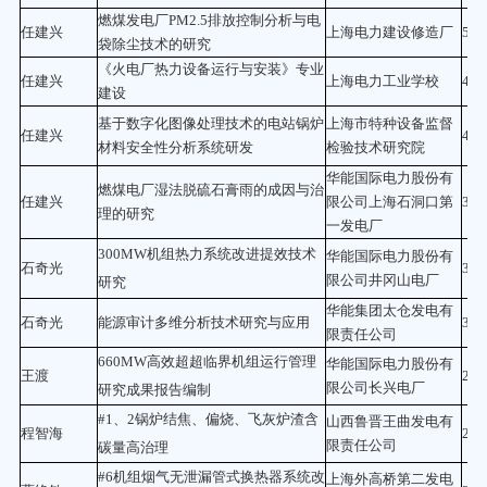
燃煤发电厂PM2.5排放控制分析与电
任建兴
上海电力建设修造厂
50
袋除尘技术的研究
《火电厂热力设备运行与安装》专业
任建兴
上海电力工业学校
47
建设
基于数字化图像处理技术的电站锅炉
上海市特种设备监督
任建兴
45.
材料安全性分析系统研发
检验技术研究院
华能国际电力股份有
燃煤电厂湿法脱硫石膏雨的成因与治
任建兴
限公司上海石洞口第
35
理的研究
一发电厂
300MW机组热力系统改进提效技术
华能国际电力股份有
石奇光
30
限公司井冈山电厂
研究
华能集团太仓发电有
石奇光
能源审计多维分析技术研究与应用
30
限责任公司
660MW高效超超临界机组运行管理
华能国际电力股份有
王渡
28
限公司长兴电厂
研究成果报告编制
#1、2锅炉结焦、偏烧、飞灰炉渣含
山西鲁晋王曲发电有
程智海
27
限责任公司
碳量高治理
#6机组烟气无泄漏管式换热器系统改
上海外高桥第二发电