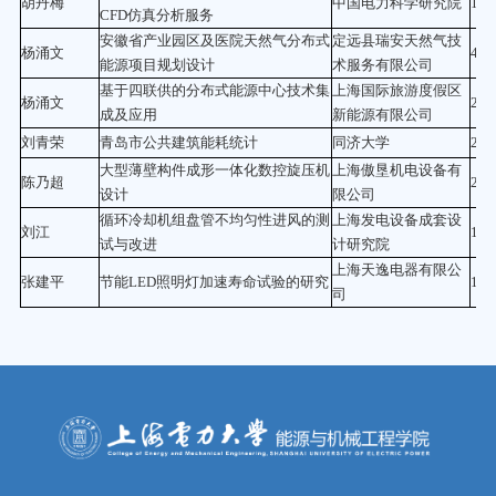
胡丹梅
中国电力科学研究院
15.
CFD仿真分析服务
安徽省产业园区及医院天然气分布式
定远县瑞安天然气技
杨涌文
40
能源项目规划设计
术服务有限公司
基于四联供的分布式能源中心技术集
上海国际旅游度假区
杨涌文
20
成及应用
新能源有限公司
刘青荣
青岛市公共建筑能耗统计
同济大学
20
大型薄壁构件成形一体化数控旋压机
上海傲垦机电设备有
陈乃超
20
设计
限公司
循环冷却机组盘管不均匀性进风的测
上海发电设备成套设
刘江
19.
试与改进
计研究院
上海天逸电器有限公
张建平
节能LED照明灯加速寿命试验的研究
18
司