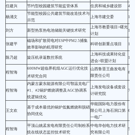
任建兴
节约型校园建筑节能监管体系
住房和城乡建设部
400
节能型校园公共建筑节能改造技术与
杨涌文
上海市建交委
190
示范
上海市教委项目>曙光
刘方
新型热泵热电池储能关键技术研究
15
计划
磁场和扩散荷电对ESP中PM2.5捕集
张建平
科研创新重点项目
16
效率影响的机理研究
上海科技成果转化促
陈乃超
旋压机录返数控系统
10
进会>联盟计划
600MW超临界机组AGC运行优化技
山西鲁晋王曲发电有
程智海
83.
限责任公司
术研究合同
内蒙古蒙东能源有限公司鄂温克电厂
上海发电设备成套设
程智海
#1、#2锅炉燃烧调整及AGC协调系
75
计研究院
统逻辑优化
华能国际电力股份有
基于成本最优的锅炉低氮燃烧和脱硝
王文欢
限公司上海石洞口第
62.
协同优化
一电厂
平顶山姚孟发电有限责任公司制粉系
中电华创电力技术研
程智海
58
统在线状态监控技术研究
究有限公司