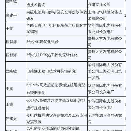
曹绛敏
25.
有限责任公司
造技术咨询
钠硫电池热电解析及安全评价软件的
上海电气钠硫储能技
张建平
22
研发
术有限公司
华能长兴电厂机组低负荷运行优化方
华能国际电力股份有
王渡
18.
案编制
限公司长兴电厂
贵州大方发电有限公
程智海
3号炉燃烧优化试验
18
司
贵州大方发电有限公
程智海
3号机组DCS热工控制逻辑优化
18
司
华能国际电力股份有
曹绛敏
电站烟囱发电技术可行性研究
限公司上海石洞口第
18
一发电厂
660MW高效超超临界燃煤机组典型
华能国际电力股份有
王渡
18
限公司长兴电厂
系统图编制
660MW高效超超临界燃煤机组典型
华能国际电力股份有
王渡
17
限公司长兴电厂
运行规程编制
变电站抗震防灾评估技术及工程应用
全球能源互联网研究
任建兴
16.
减震装置
院
风机塔架及流场的动力特性测试-