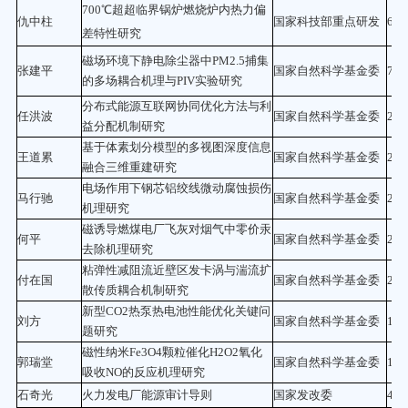
700℃超超临界锅炉燃烧炉内热力偏
仇中柱
国家科技部重点研发
60
差特性研究
磁场环境下静电除尘器中PM2.5捕集
张建平
国家自然科学基金委
78.
的多场耦合机理与PIV实验研究
分布式能源互联网协同优化方法与利
任洪波
国家自然科学基金委
22
益分配机制研究
基于体素划分模型的多视图深度信息
王道累
国家自然科学基金委
23.
融合三维重建研究
电场作用下钢芯铝绞线微动腐蚀损伤
马行驰
国家自然科学基金委
23.
机理研究
磁诱导燃煤电厂飞灰对烟气中零价汞
何平
国家自然科学基金委
21
去除机理研究
粘弹性减阻流近壁区发卡涡与湍流扩
付在国
国家自然科学基金委
20
散传质耦合机制研究
新型CO2热泵热电池性能优化关键问
刘方
国家自然科学基金委
10
题研究
磁性纳米Fe3O4颗粒催化H2O2氧化
郭瑞堂
国家自然科学基金委
10
吸收NO的反应机理研究
石奇光
火力发电厂能源审计导则
国家发改委
4