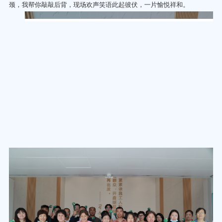
颈，我帮你敲敲后背，现场欢声笑语此起彼伏，一片愉悦祥和。